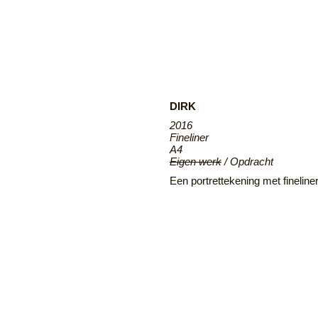
DIRK
2016
Fineliner
A4
Eigen werk
/ Opdracht
Een portrettekening met fineline